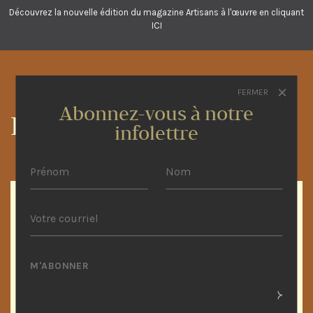
Découvrez la nouvelle édition du magazine Artisans à l'œuvre en cliquant
ICI
FERMER
Abonnez-vous à notre
Blogue des artisans
infolettre
Artisans à l’œuvre réseau
Atlantique partie 1 !
Le réseau Atlantic Artisans at work a été créé en
1997, avec la création du premier ÉCONOMUSÉE