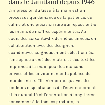
dans le Jamtland depuis 1946
L'impression du tissu à la main est un
processus qui demande de la patience, du
calme et une précision rare qui repose entre
les mains de maîtres expérimentés. Au
cours des soixante-dix dernières années, en
collaboration avec des designers
®
ÉCONOMUSÉE
de
scandinaves soigneusement sélectionnés,
l'entreprise a créé des motifs et des textiles
l'imprimeur textile
imprimés à la main pour les maisons
privées et les environnements publics du
FRÖSÖ HANDTRYCK
monde entier. Elle n'imprime qu'avec des
NÄLDEN, SUÈDE
couleurs respectueuses de l'environnement
et la durabilité et l'orientation à long terme
concernent à la fois les produits, la